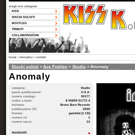
scegli una categoria:
KISS
DISCHI SOLISTI
BOOTLEG
TRIBUTI
COLLABORAZIONI
home
|
mercatino
|
contatti
Dischi solisti
»
Ace Frehley
»
Studio
» Anomaly
Anomaly
categoria:
Studio
paese pubblicazione:
U.S.A.
numero catalogo:
90177
codice a barre:
8 05859 01772 4
etichetta:
Bronx Born Records
pubblicazione CD:
2009
formato:
gatefold (1 CD)
numero cd:
1
numero tracce:
12
musicisti: