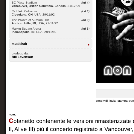
BC Place Stadium
(
cd 4
)
Vancouver, British Columbia
, Canada, 31/12/99
Richfield Coliseum
(
cd 3
)
Cleveland, OH
, USA, 29/11/92
The Palace of Aurburn Hills
(
cd 3
)
Aurburn Hills, MI
, USA, 27/11/92
Market Square Arena
(
cd 3
)
Indianapolis, IN
, USA, 28/11/92
musicisti:
prodotto da:
Bill Levenson
condividi, invia, stampa qu
note:
c
ofanetto contenente le versioni rimasterizzate de
II, Alive III) più il concerto registrato a Vancou