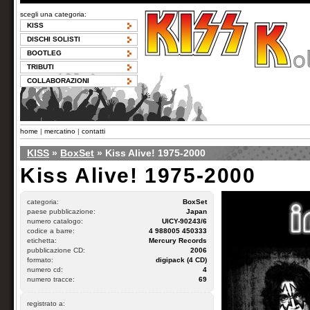
scegli una categoria:
KISS
DISCHI SOLISTI
BOOTLEG
TRIBUTI
COLLABORAZIONI
home
|
mercatino
|
contatti
KISS
»
BoxSet
» Kiss Alive! 1975-2000
Kiss Alive! 1975-2000
categoria:
BoxSet
paese pubblicazione:
Japan
numero catalogo:
UICY-90243/6
codice a barre:
4 988005 450333
etichetta:
Mercury Records
pubblicazione CD:
2006
formato:
digipack (4 CD)
numero cd:
4
numero tracce:
69
registrato a: