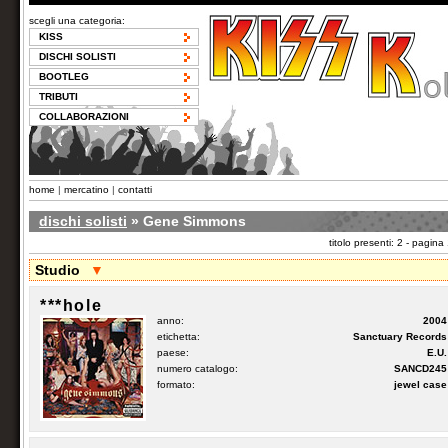
scegli una categoria:
KISS
DISCHI SOLISTI
BOOTLEG
TRIBUTI
COLLABORAZIONI
home
|
mercatino
|
contatti
dischi solisti
» Gene Simmons
titolo presenti: 2 - pagina
Studio
▼
***hole
anno:
2004
etichetta:
Sanctuary Records
paese:
E.U.
numero catalogo:
SANCD245
formato:
jewel case