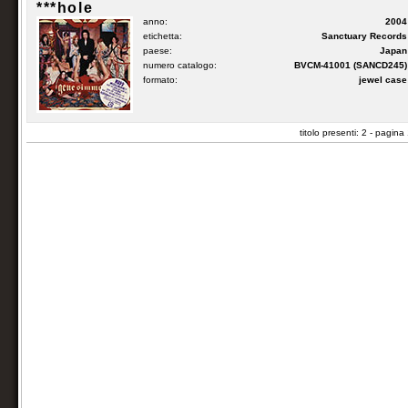
***hole
anno:
2004
etichetta:
Sanctuary Records
paese:
Japan
numero catalogo:
BVCM-41001 (SANCD245)
formato:
jewel case
titolo presenti: 2 - pagina