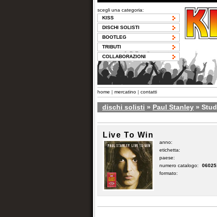
scegli una categoria:
KISS
DISCHI SOLISTI
BOOTLEG
TRIBUTI
COLLABORAZIONI
home
|
mercatino
|
contatti
dischi solisti
»
Paul Stanley
» Stud
Live To Win
anno:
etichetta:
paese:
numero catalogo:
06025
formato: