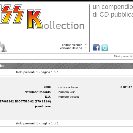
un compendio
di CD pubblica
english version
versione italiana
Titoli presenti
io
titolo presenti: 1 - pagina 1 di 1
2006
codice a barre:
6 02517
NewDoor Records
numero CD:
E.U.
numero tracce:
17068162 B0007580-02 (170 681-6)
jewel case
titolo presenti: 1 - pagina 1 di 1