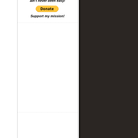
ain't never been easy!
Support my mission!