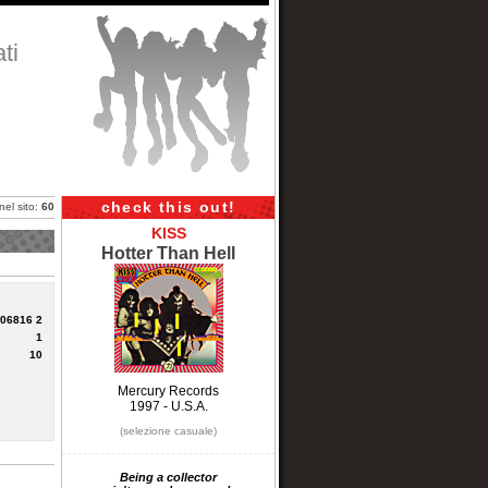
ti
check this out!
 nel sito:
60
KISS
Hotter Than Hell
 06816 2
1
10
Mercury Records
1997 - U.S.A.
(selezione casuale)
Being a collector